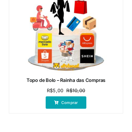
Topo de Bolo – Rainha das Compras
R$
5,00
R$
10,00
O
O
preço
preço
Comprar
original
atual
era:
é:
R$10,00.
R$5,00.