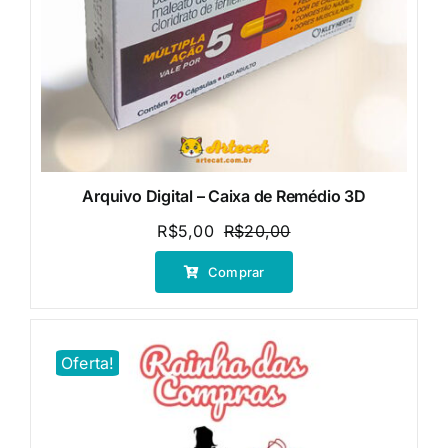
Arquivo Digital – Caixa de Remédio 3D
R$
5,00
R$
20,00
O
O
preço
preço
Comprar
original
atual
era:
é:
R$20,00.
R$5,00.
Oferta!