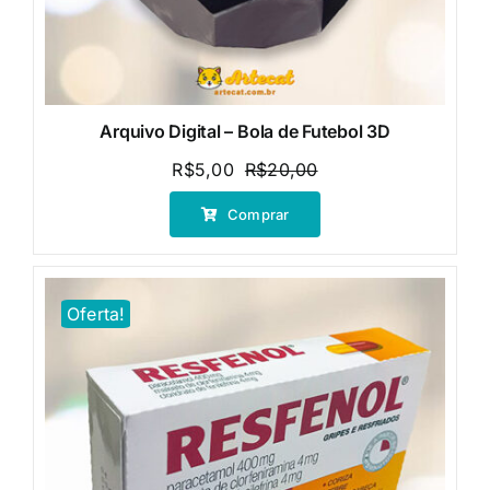
Arquivo Digital – Bola de Futebol 3D
R$
5,00
R$
20,00
O
O
preço
preço
Comprar
original
atual
era:
é:
R$20,00.
R$5,00.
Oferta!