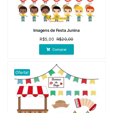
Imagens de Festa Junina
R$
5,00
R$
20,00
O
O
preço
preço
Comprar
original
atual
era:
é:
R$20,00.
R$5,00.
Oferta!