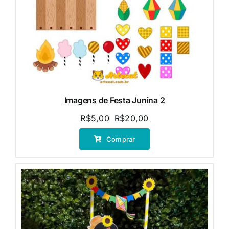
Imagens de Festa Junina 2
R$
5,00
R$
20,00
O
O
preço
preço
Comprar
original
atual
era:
é:
R$20,00.
R$5,00.