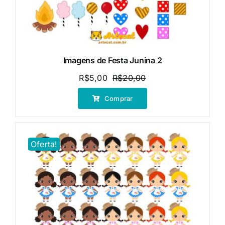
Imagens de Festa Junina 2
R$
5,00
R$
20,00
O
O
preço
preço
Comprar
original
atual
era:
é:
R$20,00.
R$5,00.
Oferta!