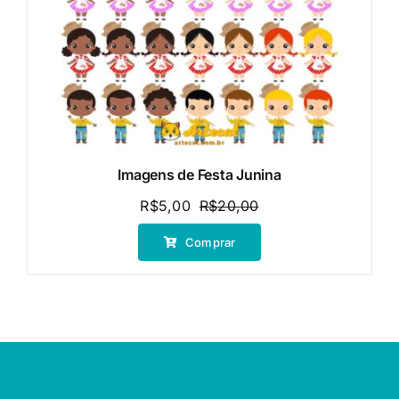
Imagens de Festa Junina
R$
5,00
R$
20,00
O
O
preço
preço
Comprar
original
atual
era:
é:
R$20,00.
R$5,00.