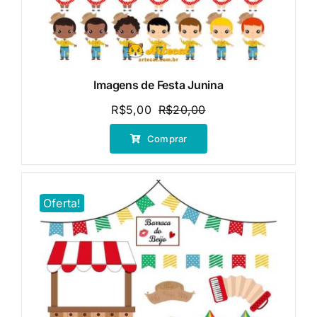
Imagens de Festa Junina
R$
5,00
R$
20,00
O
O
preço
preço
Comprar
original
atual
era:
é:
R$20,00.
R$5,00.
Oferta!