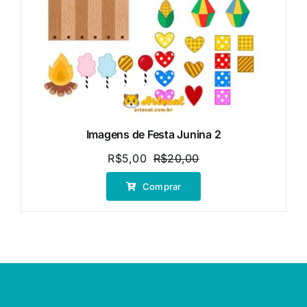
Imagens de Festa Junina 2
R$
5,00
R$
20,00
O
O
preço
preço
Comprar
original
atual
era:
é:
R$20,00.
R$5,00.