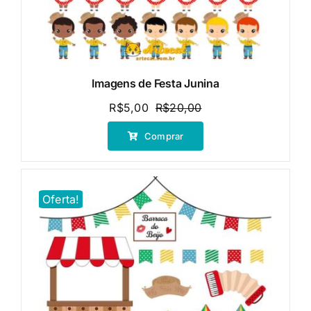
Imagens de Festa Junina
R$
5,00
R$
20,00
O
O
preço
preço
Comprar
original
atual
era:
é:
R$20,00.
R$5,00.
Oferta!