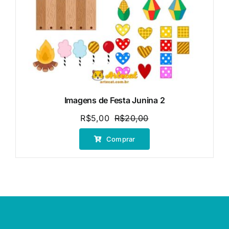
Imagens de Festa Junina 2
R$
5,00
R$
20,00
O
O
preço
preço
Comprar
original
atual
era:
é:
R$20,00.
R$5,00.