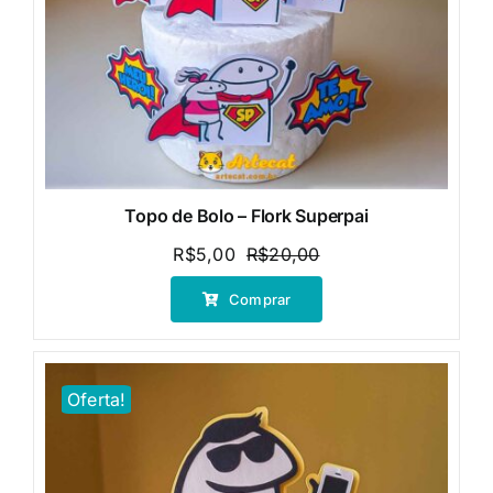
Topo de Bolo – Flork Superpai
R$
5,00
R$
20,00
O
O
preço
preço
Comprar
original
atual
era:
é:
R$20,00.
R$5,00.
Oferta!