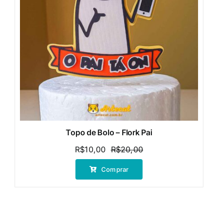
Topo de Bolo – Flork Pai
R$
10,00
R$
20,00
O
O
preço
preço
Comprar
original
atual
era:
é:
R$20,00.
R$10,00.