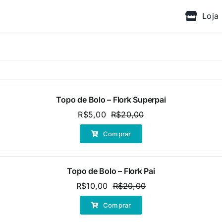
Loja
Topo de Bolo – Flork Superpai
R$
5,00
R$
20,00
O
O
preço
preço
Comprar
original
atual
era:
é:
R$20,00.
R$5,00.
Topo de Bolo – Flork Pai
R$
10,00
R$
20,00
O
O
preço
preço
Comprar
original
atual
era:
é: