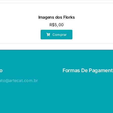
R$20,00.
R$10,00.
Imagens dos Florks
R$
5,00
Comprar
o
Formas De Pagament
ato@artecat.com.br