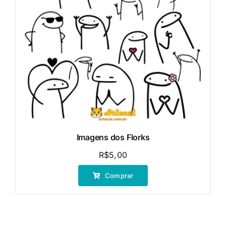
Imagens dos Florks
R$
5,00
Comprar