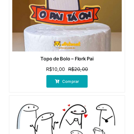
Topo de Bolo – Flork Pai
R$
10,00
R$
20,00
O
O
preço
preço
Comprar
original
atual
era:
é:
R$20,00.
R$10,00.