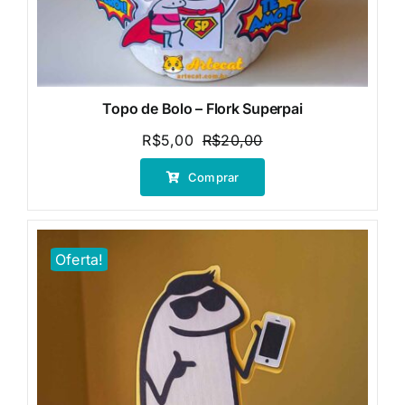
Topo de Bolo – Flork Superpai
R$
5,00
R$
20,00
O
O
preço
preço
Comprar
original
atual
era:
é:
R$20,00.
R$5,00.
Oferta!