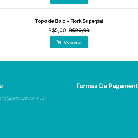
original
atual
era:
é:
R$20,00.
R$10,00.
Topo de Bolo – Flork Superpai
R$
5,00
R$
20,00
O
O
preço
preço
Comprar
original
atual
era:
é:
R$20,00.
R$5,00.
o
Formas De Pagament
ato@artecat.com.br