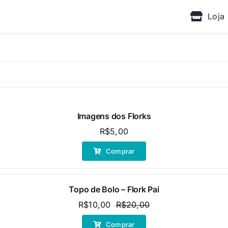
Loja
Imagens dos Florks
R$
5,00
Comprar
Topo de Bolo – Flork Pai
R$
10,00
R$
20,00
O
O
preço
preço
Comprar