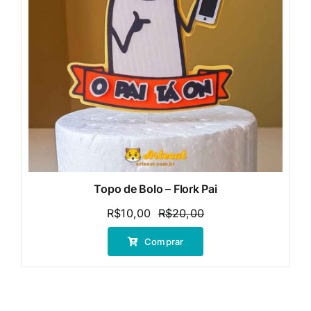
Topo de Bolo – Flork Pai
R$
10,00
R$
20,00
O
O
preço
preço
Comprar
original
atual
era:
é:
R$20,00.
R$10,00.