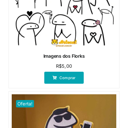
Imagens dos Florks
R$
5,00
Comprar
Oferta!