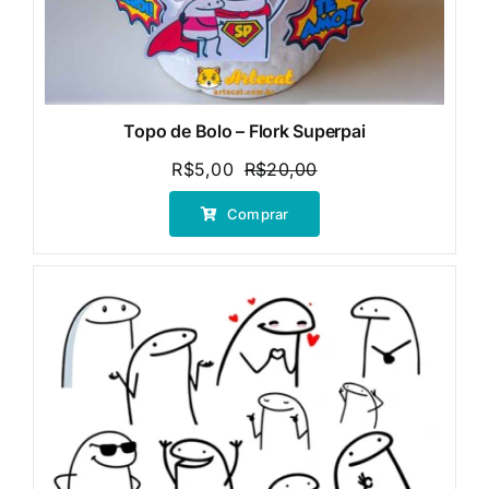
Topo de Bolo – Flork Superpai
R$
5,00
R$
20,00
O
O
preço
preço
Comprar
original
atual
era:
é:
R$20,00.
R$5,00.