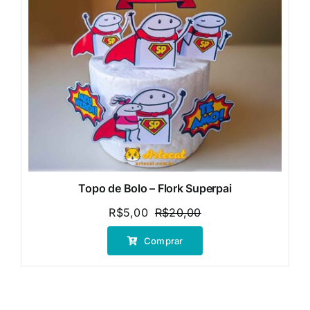
Topo de Bolo – Flork Superpai
R$
5,00
R$
20,00
O
O
preço
preço
Comprar
original
atual
era:
é:
R$20,00.
R$5,00.