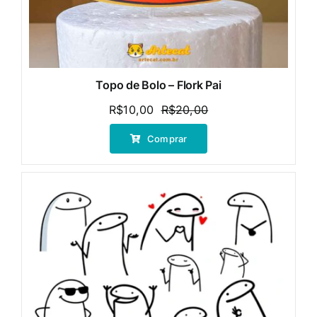
Topo de Bolo – Flork Pai
R$
10,00
R$
20,00
O
O
preço
preço
Comprar
original
atual
era:
é:
R$20,00.
R$10,00.