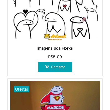
Imagens dos Florks
R$
5,00
Comprar
Oferta!