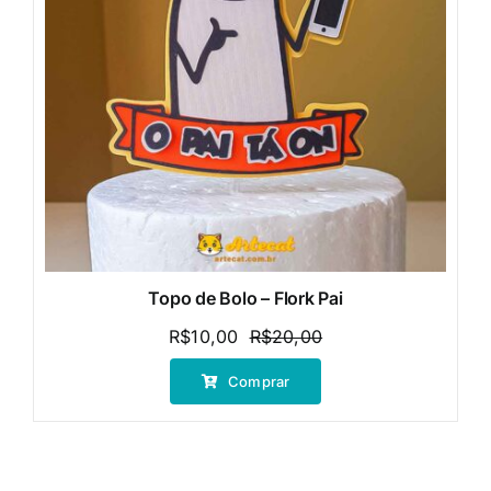
Topo de Bolo – Flork Pai
R$
10,00
R$
20,00
O
O
preço
preço
Comprar
original
atual
era:
é:
R$20,00.
R$10,00.