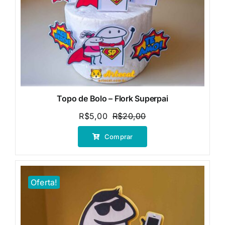
Topo de Bolo – Flork Superpai
R$
5,00
R$
20,00
O
O
preço
preço
Comprar
original
atual
era:
é:
R$20,00.
R$5,00.
Oferta!