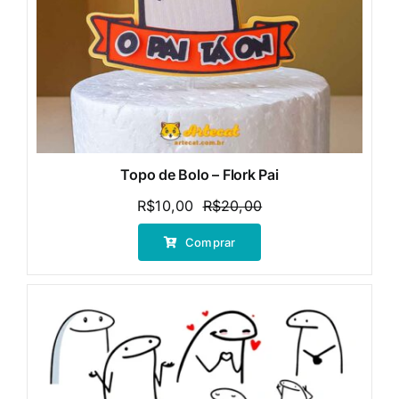
Topo de Bolo – Flork Pai
R$
10,00
R$
20,00
O
O
preço
preço
Comprar
original
atual
era:
é:
R$20,00.
R$10,00.