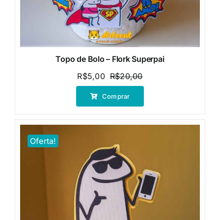
Topo de Bolo – Flork Superpai
R$
5,00
R$
20,00
O
O
preço
preço
Comprar
original
atual
era:
é:
R$20,00.
R$5,00.
Oferta!