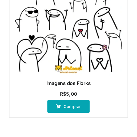
Imagens dos Florks
R$
5,00
Comprar