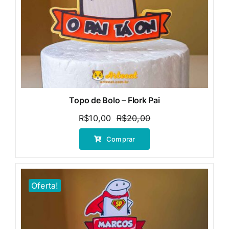
Topo de Bolo – Flork Pai
R$
10,00
R$
20,00
O
O
preço
preço
Comprar
original
atual
era:
é:
R$20,00.
R$10,00.
Oferta!