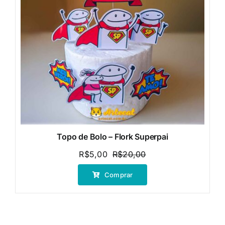
Topo de Bolo – Flork Superpai
R$
5,00
R$
20,00
O
O
preço
preço
Comprar
original
atual
era:
é:
R$20,00.
R$5,00.