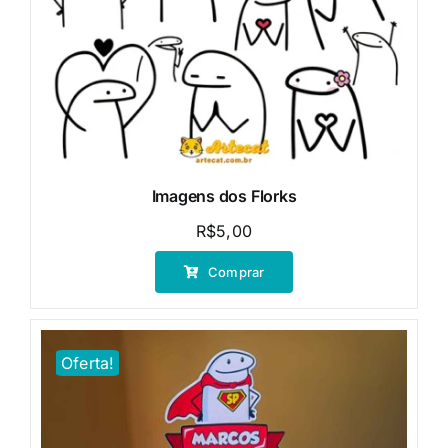
Imagens dos Florks
R$
5,00
Comprar
Oferta!