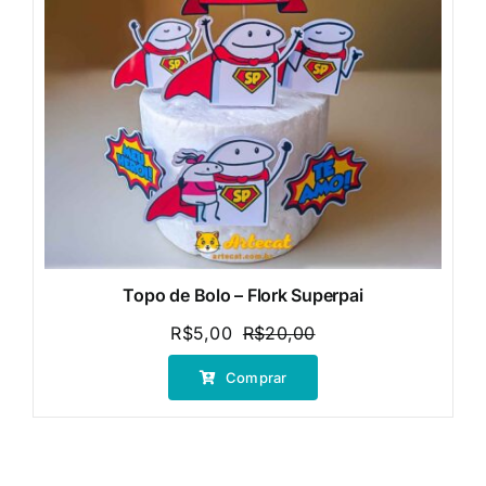
Topo de Bolo – Flork Superpai
R$
5,00
R$
20,00
O
O
preço
preço
Comprar
original
atual
era:
é:
R$20,00.
R$5,00.