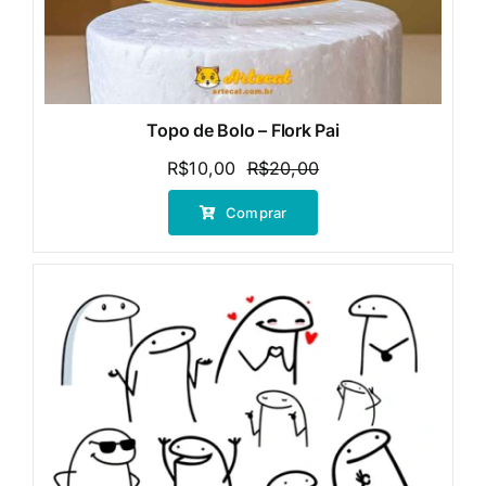
Topo de Bolo – Flork Pai
R$
10,00
R$
20,00
O
O
preço
preço
Comprar
original
atual
era:
é:
R$20,00.
R$10,00.