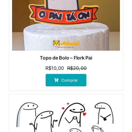
Topo de Bolo – Flork Pai
R$
10,00
R$
20,00
O
O
preço
preço
Comprar
original
atual
era:
é:
R$20,00.
R$10,00.