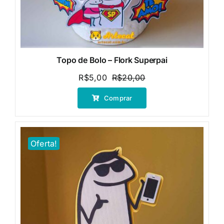
Topo de Bolo – Flork Superpai
R$
5,00
R$
20,00
O
O
preço
preço
Comprar
original
atual
era:
é:
R$20,00.
R$5,00.
Oferta!