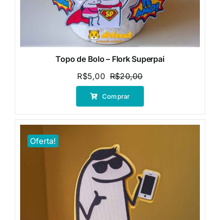
Topo de Bolo – Flork Superpai
R$
5,00
R$
20,00
O
O
preço
preço
Comprar
original
atual
era:
é:
R$20,00.
R$5,00.
Oferta!