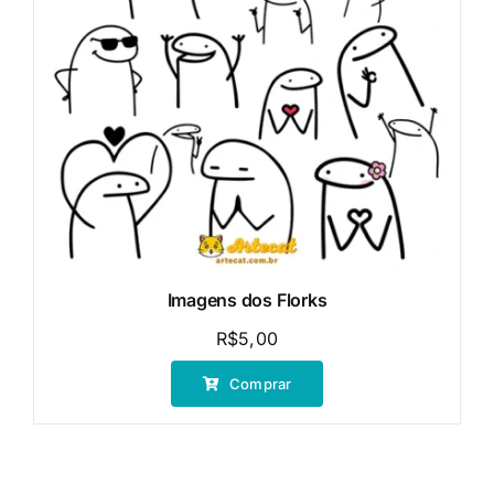
Imagens dos Florks
R$
5,00
Comprar