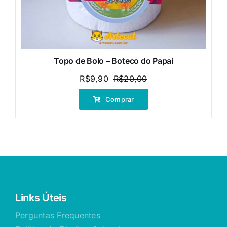
Topo de Bolo – Boteco do Papai
R$
9,90
R$
20,00
O
O
preço
preço
Comprar
original
atual
era:
é:
R$20,00.
R$9,90.
Links Úteis
Perguntas Frequentes