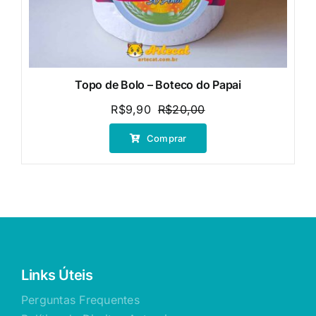
Topo de Bolo – Boteco do Papai
R$
9,90
R$
20,00
O
O
preço
preço
Comprar
original
atual
era:
é:
R$20,00.
R$9,90.
Links Úteis
Perguntas Frequentes