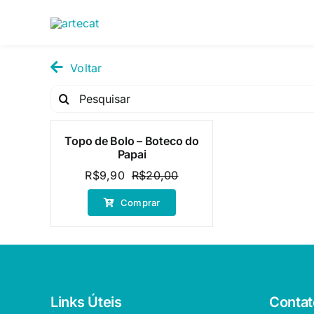
Pular
para
o
conteúdo
Voltar
Pesquisar
por:
Topo de Bolo – Boteco do
Oferta!
Papai
R$
9,90
R$
20,00
O
O
preço
preço
Comprar
original
atual
era:
é:
R$20,00.
R$9,90.
Links Úteis
Contat