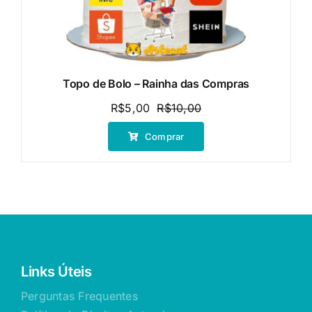
Topo de Bolo – Rainha das Compras
R$
5,00
R$
10,00
O
O
preço
preço
Comprar
original
atual
era:
é:
R$10,00.
R$5,00.
Links Úteis
Perguntas Frequentes