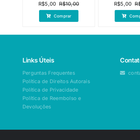
R$
5,00
R$
10,00
R$
5,00
R
O
O
preço
preço
Comprar
Comp
original
atual
era:
é:
R$10,00.
R$5,00.
Links Úteis
Contat
Perguntas Frequentes
cont
Política de Direitos Autorais
Política de Privacidade
Política de Reembolso e
Devoluções