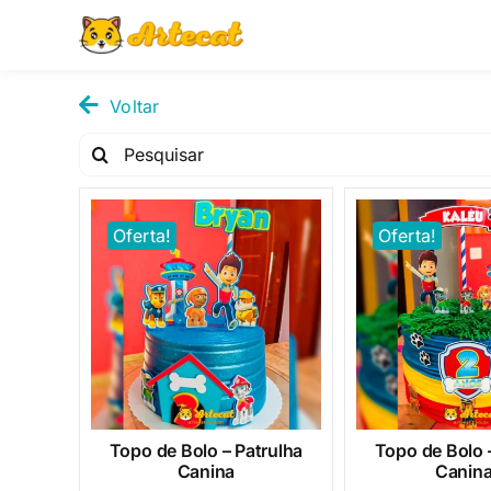
Pular
para
o
conteúdo
Voltar
Pesquisar
por:
Oferta!
Oferta!
Topo de Bolo – Patrulha
Topo de Bolo 
Canina
Canina