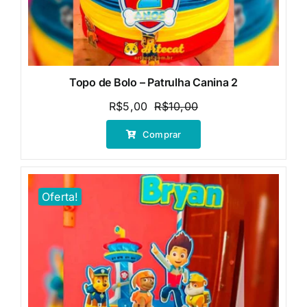
Topo de Bolo – Patrulha Canina 2
R$
5,00
R$
10,00
O
O
preço
preço
Comprar
original
atual
era:
é:
R$10,00.
R$5,00.
Oferta!