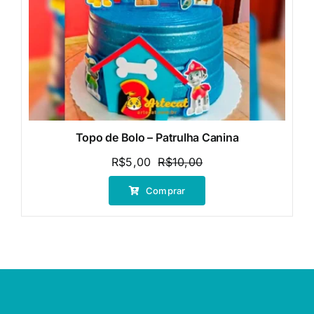
Topo de Bolo – Patrulha Canina
R$
5,00
R$
10,00
O
O
preço
preço
Comprar
original
atual
era:
é:
R$10,00.
R$5,00.