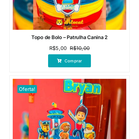
Topo de Bolo – Patrulha Canina 2
R$
5,00
R$
10,00
O
O
preço
preço
Comprar
original
atual
era:
é:
R$10,00.
R$5,00.
Oferta!