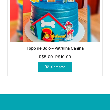
Topo de Bolo – Patrulha Canina
R$
5,00
R$
10,00
O
O
preço
preço
Comprar
original
atual
era:
é:
R$10,00.
R$5,00.