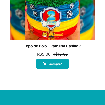
Topo de Bolo – Patrulha Canina 2
R$
5,00
R$
10,00
O
O
preço
preço
Comprar
original
atual
era:
é:
R$10,00.
R$5,00.