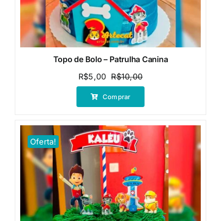
Topo de Bolo – Patrulha Canina
R$
5,00
R$
10,00
O
O
preço
preço
Comprar
original
atual
era:
é:
R$10,00.
R$5,00.
Oferta!