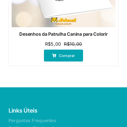
Desenhos da Patrulha Canina para Colorir
R$
5,00
R$
10,00
O
O
preço
preço
Comprar
original
atual
era:
é:
R$10,00.
R$5,00.
Links Úteis
Perguntas Frequentes