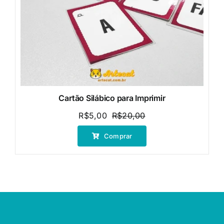
Cartão Silábico para Imprimir
R$
5,00
R$
20,00
O
O
preço
preço
Comprar
original
atual
era:
é:
R$20,00.
R$5,00.