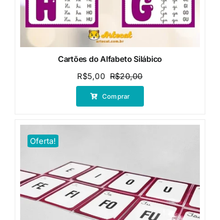
Cartões do Alfabeto Silábico
R$
5,00
R$
20,00
O
O
preço
preço
Comprar
original
atual
era:
é:
R$20,00.
R$5,00.
Oferta!