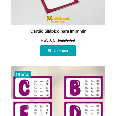
Cartão Silábico para Imprimir
R$
5,00
R$
20,00
O
O
preço
preço
Comprar
original
atual
era:
é:
R$20,00.
R$5,00.
Oferta!