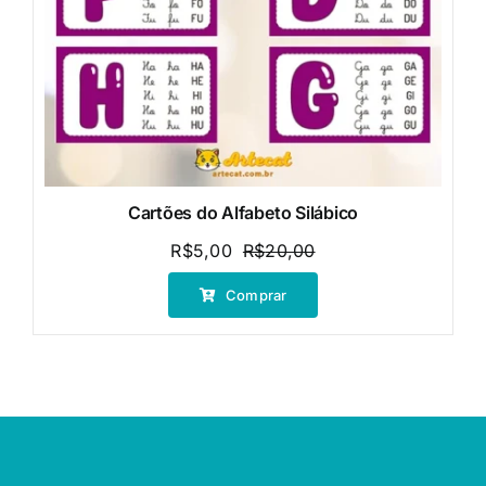
Cartões do Alfabeto Silábico
R$
5,00
R$
20,00
O
O
preço
preço
Comprar
original
atual
era:
é:
R$20,00.
R$5,00.