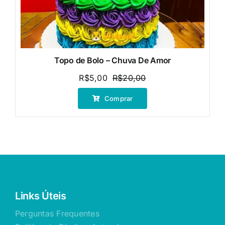
Topo de Bolo – Chuva De Amor
R$
5,00
R$
20,00
O
O
preço
preço
Comprar
original
atual
era:
é:
R$20,00.
R$5,00.
Links Úteis
Perguntas Frequentes