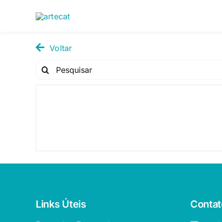
Pular
para
o
conteúdo
Voltar
Pesquisar
por:
Oferta!
Links Úteis
Contat