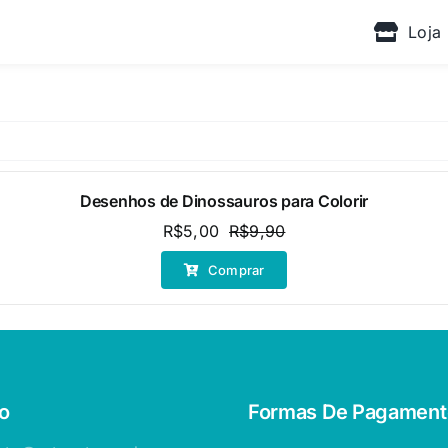
Loja
Desenhos de Dinossauros para Colorir
R$
5,00
R$
9,90
O
O
preço
preço
Comprar
original
atual
era:
é:
R$9,90.
R$5,00.
o
Formas De Pagament