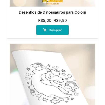
Desenhos de Dinossauros para Colorir
R$
5,00
R$
9,90
O
O
preço
preço
Comprar
original
atual
era:
é:
R$9,90.
R$5,00.