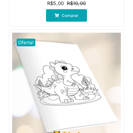
R$
5,00
R$
10,00
O
O
preço
preço
Comprar
original
atual
era:
é:
R$10,00.
R$5,00.
Oferta!