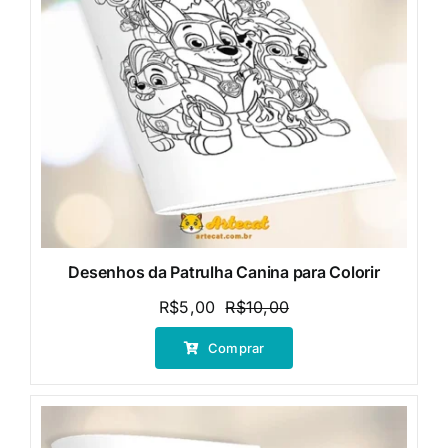
Desenhos da Patrulha Canina para Colorir
R$
5,00
R$
10,00
O
O
preço
preço
Comprar
original
atual
era:
é:
R$10,00.
R$5,00.