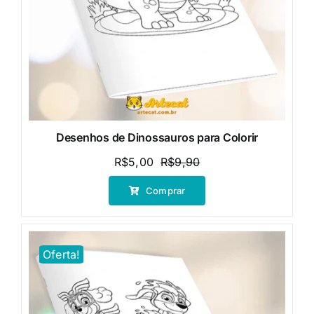
Desenhos de Dinossauros para Colorir
R$
5,00
R$
9,90
O
O
preço
preço
Comprar
original
atual
era:
é:
R$9,90.
R$5,00.
Oferta!