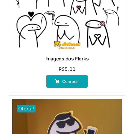
Imagens dos Florks
R$
5,00
Comprar
Oferta!