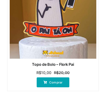
Topo de Bolo – Flork Pai
R$
10,00
R$
20,00
O
O
preço
preço
Comprar
original
atual
era:
é:
R$20,00.
R$10,00.