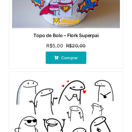
Topo de Bolo – Flork Superpai
R$
5,00
R$
20,00
O
O
preço
preço
Comprar
original
atual
era:
é:
R$20,00.
R$5,00.