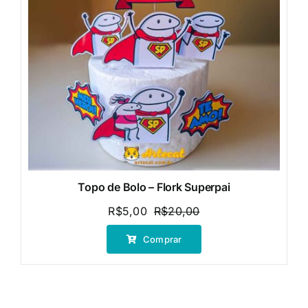
Topo de Bolo – Flork Superpai
R$
5,00
R$
20,00
O
O
preço
preço
Comprar
original
atual
era:
é:
R$20,00.
R$5,00.