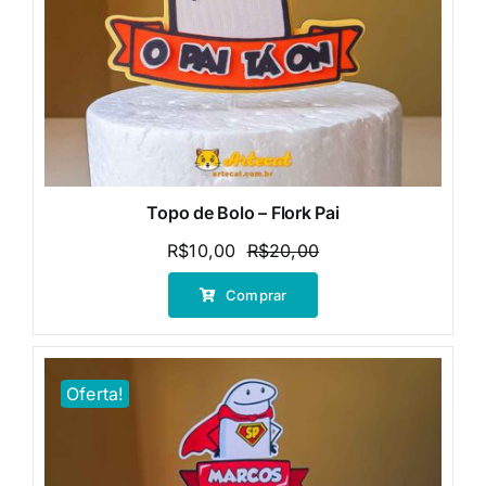
Topo de Bolo – Flork Pai
R$
10,00
R$
20,00
O
O
preço
preço
Comprar
original
atual
era:
é:
R$20,00.
R$10,00.
Oferta!