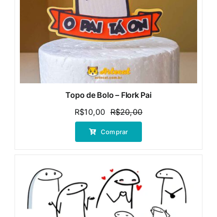
Topo de Bolo – Flork Pai
R$
10,00
R$
20,00
O
O
preço
preço
Comprar
original
atual
era:
é:
R$20,00.
R$10,00.