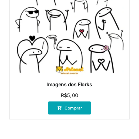
Imagens dos Florks
R$
5,00
Comprar