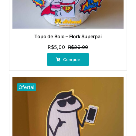
Topo de Bolo – Flork Superpai
R$
5,00
R$
20,00
O
O
preço
preço
Comprar
original
atual
era:
é:
R$20,00.
R$5,00.
Oferta!