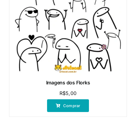
Imagens dos Florks
R$
5,00
Comprar