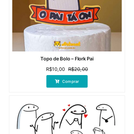
Topo de Bolo – Flork Pai
R$
10,00
R$
20,00
O
O
preço
preço
Comprar
original
atual
era:
é:
R$20,00.
R$10,00.