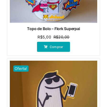
Topo de Bolo – Flork Superpai
R$
5,00
R$
20,00
O
O
preço
preço
Comprar
original
atual
era:
é:
R$20,00.
R$5,00.
Oferta!