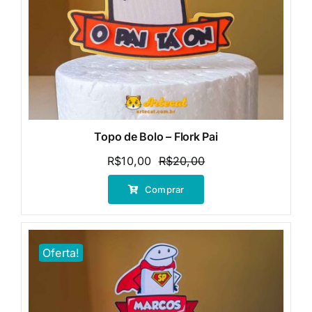
Topo de Bolo – Flork Pai
R$
10,00
R$
20,00
O
O
preço
preço
Comprar
original
atual
era:
é:
R$20,00.
R$10,00.
Oferta!