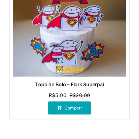
Topo de Bolo – Flork Superpai
R$
5,00
R$
20,00
O
O
preço
preço
Comprar
original
atual
era:
é:
R$20,00.
R$5,00.