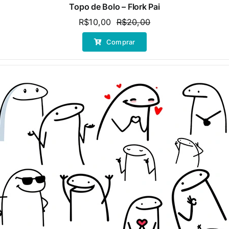
Topo de Bolo – Flork Pai
R$
10,00
R$
20,00
O
O
preço
preço
Comprar
original
atual
era:
é:
R$20,00.
R$10,00.