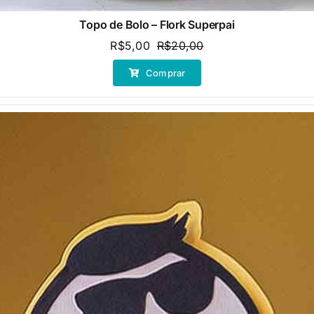
Topo de Bolo – Flork Superpai
R$
5,00
R$
20,00
O
O
preço
preço
Comprar
original
atual
era:
é:
R$20,00.
R$5,00.