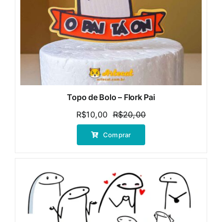
Topo de Bolo – Flork Pai
R$
10,00
R$
20,00
O
O
preço
preço
Comprar
original
atual
era:
é:
R$20,00.
R$10,00.