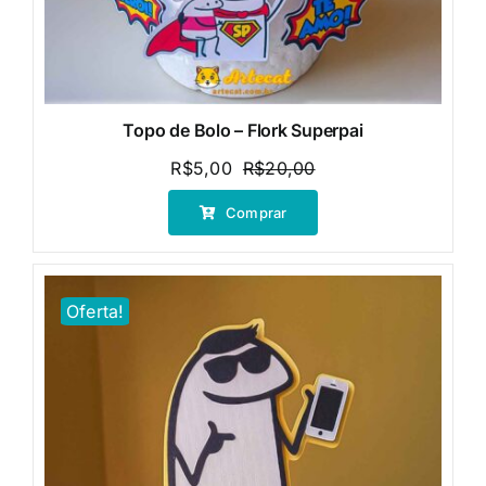
Topo de Bolo – Flork Superpai
R$
5,00
R$
20,00
O
O
preço
preço
Comprar
original
atual
era:
é:
R$20,00.
R$5,00.
Oferta!