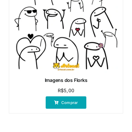
Imagens dos Florks
R$
5,00
Comprar