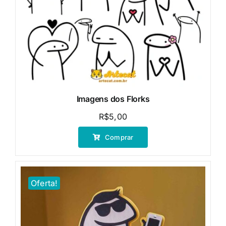
Imagens dos Florks
R$
5,00
Comprar
Oferta!