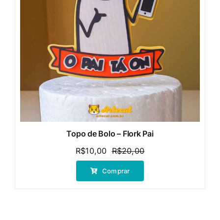
Topo de Bolo – Flork Pai
R$
10,00
R$
20,00
O
O
preço
preço
Comprar
original
atual
era:
é:
R$20,00.
R$10,00.