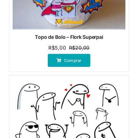
Topo de Bolo – Flork Superpai
R$
5,00
R$
20,00
O
O
preço
preço
Comprar
original
atual
era:
é:
R$20,00.
R$5,00.