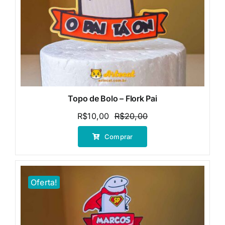
Topo de Bolo – Flork Pai
R$
10,00
R$
20,00
O
O
preço
preço
Comprar
original
atual
era:
é:
R$20,00.
R$10,00.
Oferta!