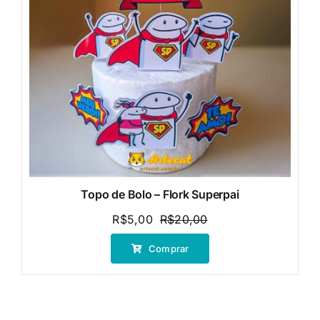
Topo de Bolo – Flork Superpai
R$
5,00
R$
20,00
O
O
preço
preço
Comprar
original
atual
era:
é:
R$20,00.
R$5,00.