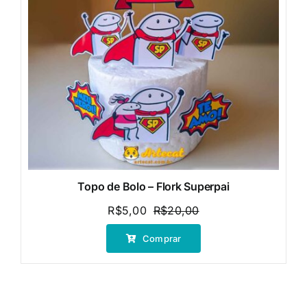
Topo de Bolo – Flork Superpai
R$
5,00
R$
20,00
O
O
preço
preço
Comprar
original
atual
era:
é:
R$20,00.
R$5,00.