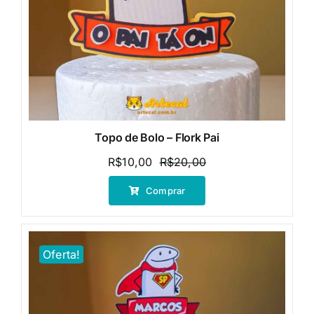
Topo de Bolo – Flork Pai
R$
10,00
R$
20,00
O
O
preço
preço
Comprar
original
atual
era:
é:
R$20,00.
R$10,00.
Oferta!