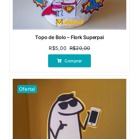
Topo de Bolo – Flork Superpai
R$
5,00
R$
20,00
O
O
preço
preço
Comprar
original
atual
era:
é:
R$20,00.
R$5,00.
Oferta!