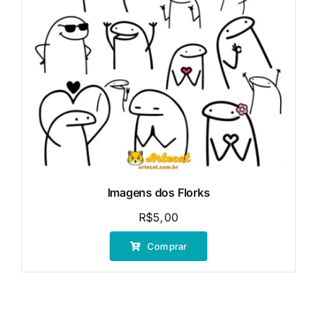
Imagens dos Florks
R$
5,00
Comprar