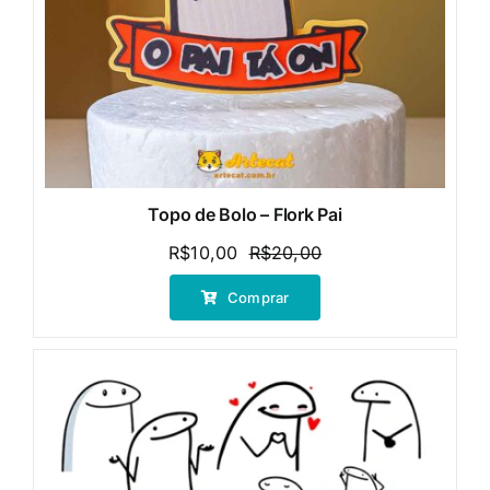
Topo de Bolo – Flork Pai
R$
10,00
R$
20,00
O
O
preço
preço
Comprar
original
atual
era:
é:
R$20,00.
R$10,00.