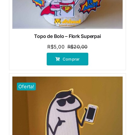
Topo de Bolo – Flork Superpai
R$
5,00
R$
20,00
O
O
preço
preço
Comprar
original
atual
era:
é:
R$20,00.
R$5,00.
Oferta!