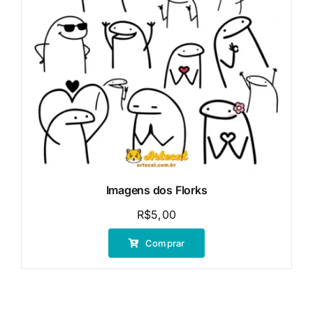
Imagens dos Florks
R$
5,00
Comprar