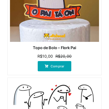
Topo de Bolo – Flork Pai
R$
10,00
R$
20,00
O
O
preço
preço
Comprar
original
atual
era:
é:
R$20,00.
R$10,00.