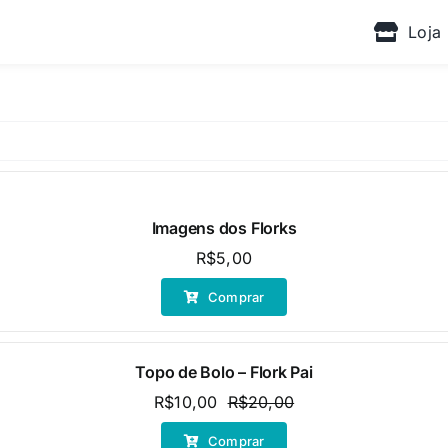
Loja
Imagens dos Florks
R$
5,00
Comprar
Topo de Bolo – Flork Pai
R$
10,00
R$
20,00
O
O
preço
preço
Comprar