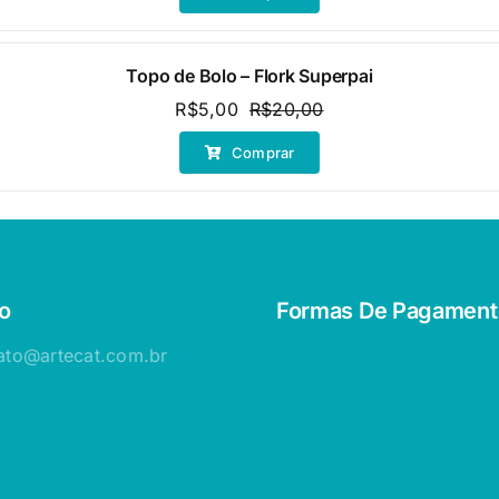
original
atual
era:
é:
R$20,00.
R$10,00.
Topo de Bolo – Flork Superpai
R$
5,00
R$
20,00
O
O
preço
preço
Comprar
original
atual
era:
é:
R$20,00.
R$5,00.
o
Formas De Pagament
ato@artecat.com.br