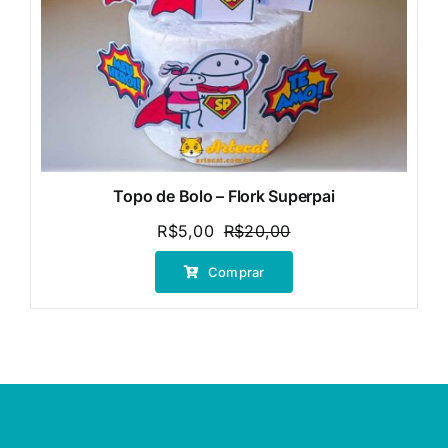
Topo de Bolo – Flork Superpai
R$
5,00
R$
20,00
O
O
preço
preço
Comprar
original
atual
era:
é:
R$20,00.
R$5,00.