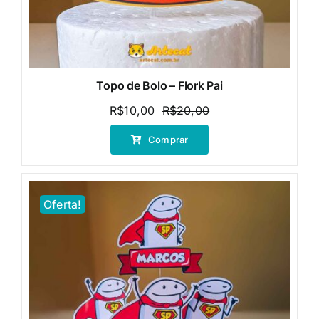
Topo de Bolo – Flork Pai
R$
10,00
R$
20,00
O
O
preço
preço
Comprar
original
atual
era:
é:
R$20,00.
R$10,00.
Oferta!