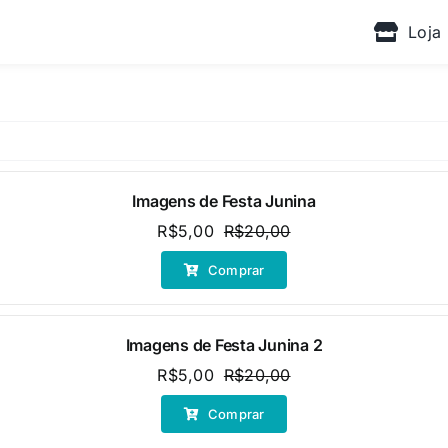
Loja
Imagens de Festa Junina
R$
5,00
R$
20,00
O
O
preço
preço
Comprar
original
atual
era:
é:
R$20,00.
R$5,00.
Imagens de Festa Junina 2
R$
5,00
R$
20,00
O
O
preço
preço
Comprar
original
atual
era:
é: