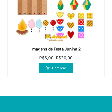
Imagens de Festa Junina 2
R$
5,00
R$
20,00
O
O
preço
preço
Comprar
original
atual
era:
é:
R$20,00.
R$5,00.