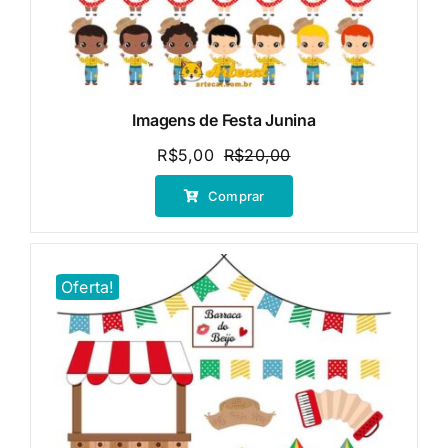
Imagens de Festa Junina
R$
5,00
R$
20,00
O
O
preço
preço
Comprar
original
atual
era:
é:
R$20,00.
R$5,00.
Oferta!