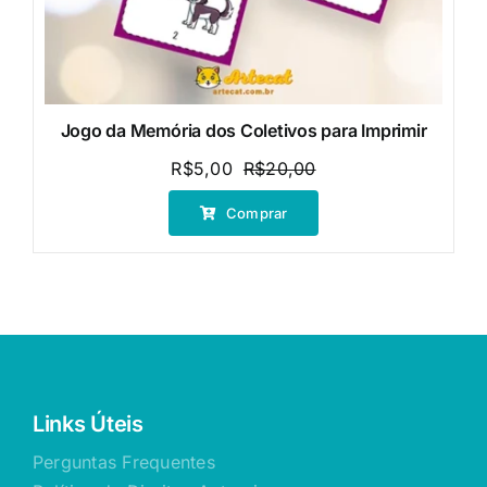
Jogo da Memória dos Coletivos para Imprimir
R$
5,00
R$
20,00
O
O
preço
preço
Comprar
original
atual
era:
é:
R$20,00.
R$5,00.
Links Úteis
Perguntas Frequentes