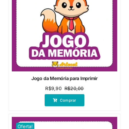
Jogo da Memória para Imprimir
R$
9,90
R$
20,00
O
O
preço
preço
Comprar
original
atual
era:
é:
R$20,00.
R$9,90.
Oferta!