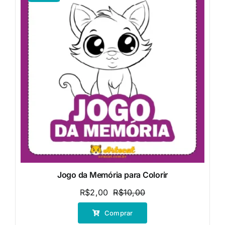
Jogo da Memória para Colorir
R$
2,00
R$
10,00
O
O
preço
preço
Comprar
original
atual